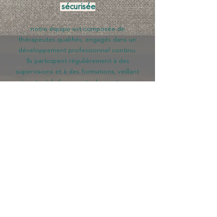
sécurisée
notre équipe est composée de
thérapeutes qualifiés, engagés dans un
développement professionnel continu.
Ils participent régulièrement à des
supervisions et à des formations, veillant
à rester à la fine pointe des pratiques
thérapeutiques.
Commencez votre
parcours dès
aujourd’hui avec la
thérapie en ligne.
À Lacasse Counselling, nous avons à cœur
de rendre la thérapie accessible et flexible
pour tous. Notre service de thérapie en